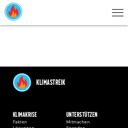
HOME
KLIMAKRISE
BEWEGUNG
MITMACHEN
EVENTS
Klimastreik
NEWS
SPENDEN
Klimakrise
Unterstützen
Fakten
Mitmachen