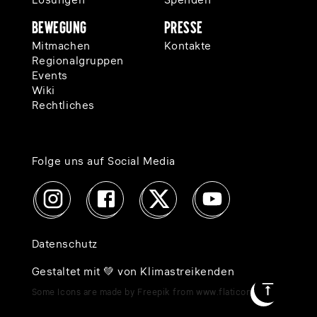
Lösungen
Spenden
Bewegung
Presse
Mitmachen
Kontakte
Regionalgruppen
Events
Wiki
Rechtliches
Folge uns auf Social Media
Datenschutz
Gestaltet mit 💚 von Klimastreikenden
Some Icons are made by Freepik from www.flaticon.com