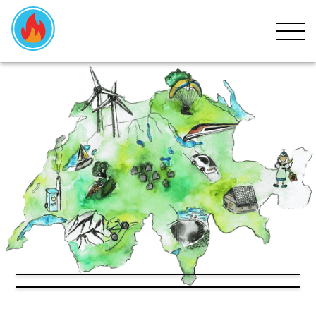
HOME
CRISI
MOVIMENTO
PARTECIPARE
EVENTI
NOVITÀ
DONARE