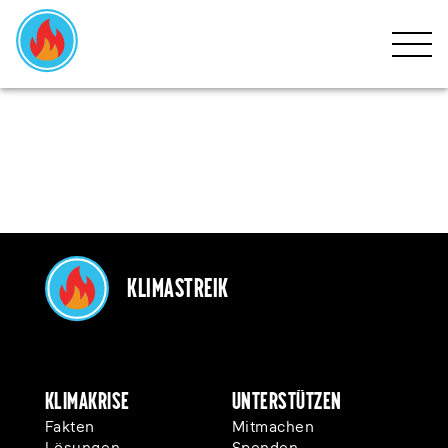
HOME
KLIMAKRISE
BEWEGUNG
MITMACHEN
EVENTS
Klimastreik
NEWS
SPENDEN
Klimakrise
Unterstützen
Fakten
Mitmachen