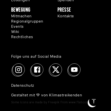
Lösungen
Spenden
Bewegung
Presse
Mitmachen
Kontakte
Regionalgruppen
Events
Wiki
Rechtliches
Folge uns auf Social Media
Datenschutz
Gestaltet mit 💚 von Klimastreikenden
Some Icons are made by Freepik from www.flaticon.com