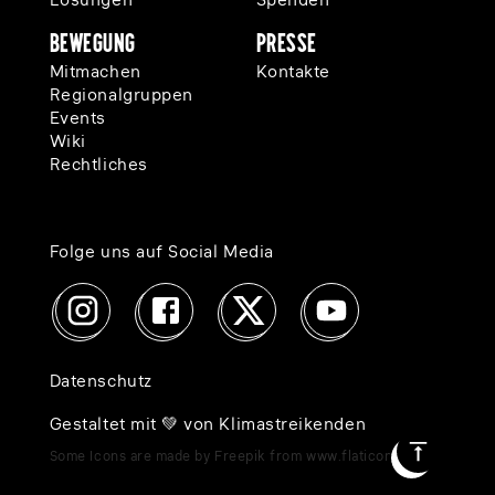
Lösungen
Spenden
Bewegung
Presse
Mitmachen
Kontakte
Regionalgruppen
Events
Wiki
Rechtliches
Folge uns auf Social Media
Datenschutz
Gestaltet mit 💚 von Klimastreikenden
Some Icons are made by Freepik from www.flaticon.com