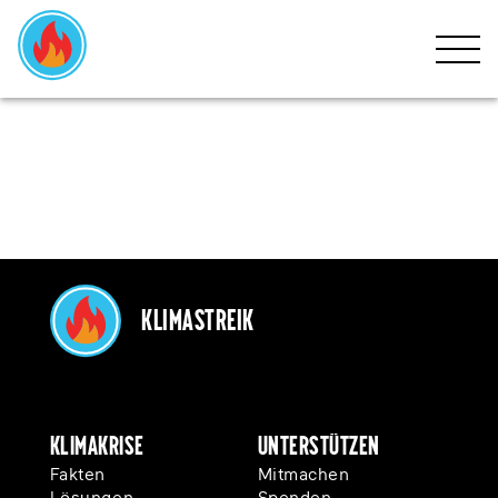
HOME
KLIMAKRISE
BEWEGUNG
MITMACHEN
EVENTS
Klimastreik
NEWS
SPENDEN
Klimakrise
Unterstützen
Fakten
Mitmachen