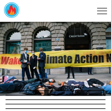
HOME
KLIMAKRISE
BEWEGUNG
MITMACHEN
EVENTS
NEWS
SPENDEN